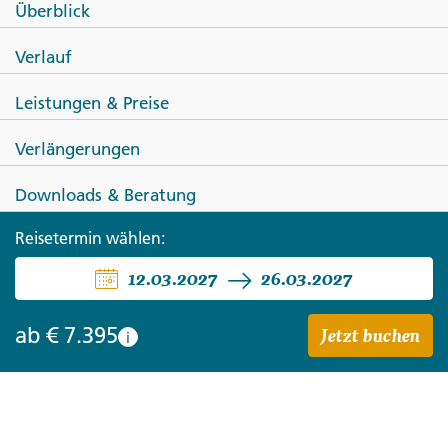
Überblick
Verlauf
Leistungen & Preise
Verlängerungen
Downloads & Beratung
JAPAN
Reisetermin wählen:
Japan - eine Symphonie aus
12.03.2027
26.03.2027
Kunst und Architektur
Jetzt buchen
ab
€ 7.395
i