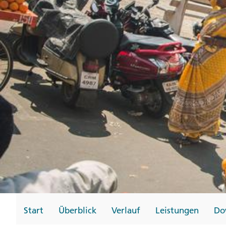
Gutscheine
Messen und Veransta
Notfallteam und
Krisenmanagement
Start
Überblick
Verlauf
Leistungen
Do