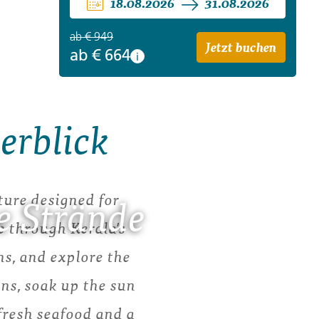
18.08.2026
31.08.2026
ab
€ 949
Jetzt buchen
ab
€ 664
i
erblick
ture designed for
e Strände
e through Kerala's
s, and explore the
ins, soak up the sun
fresh seafood and a