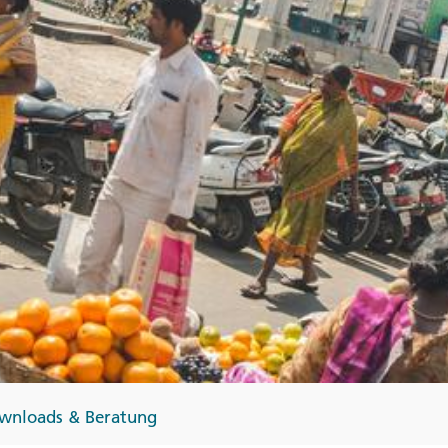
Finnland
Monteneg
ltungen
→
→
→
wnloads & Beratung