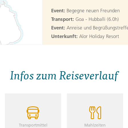
Event:
Begegne neuen Freunden
Transport:
Goa - Hubballi (6.0h)
Event:
Anreise und Begrüßungstreffe
Unterkunft:
Alor Holiday Resort
2. Tag:
Hubballi / Hamp
Pull into Hubballi train station earl
Infos zum Reiseverlauf
Then jump into a tuk-tuk to the hote
and take some time to freshen up bef
town. Come together in the evening 
Transport:
Hubballi - Hampi (2.5h)
Freizeit:
Hampi
Transportmittel
Mahlzeiten
Event:
Shri Malyavanta Raghunatha