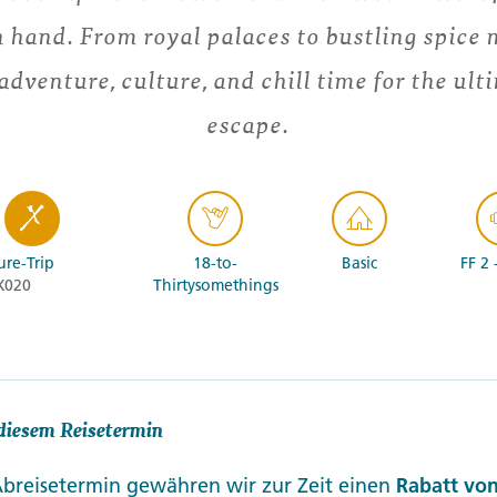
n hand. From royal palaces to bustling spice 
adventure, culture, and chill time for the ul
escape.
re-Trip
18-to-
Basic
FF 2 
X020
Thirtysomethings
diesem Reisetermin
Abreisetermin gewähren wir zur Zeit einen
Rabatt von