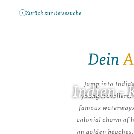
Zurück zur Reisesuche
Dein
A
Jump into India'
Indien -
young travellers.
famous waterways 
colonial charm of h
on golden beaches,