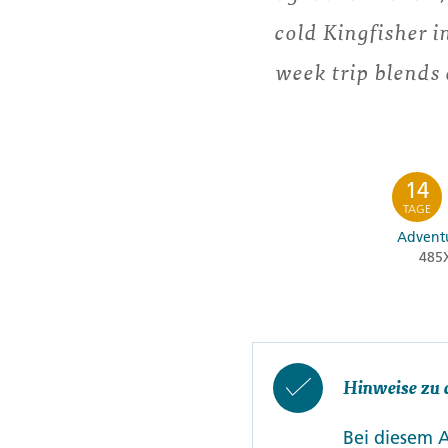
cold Kingfisher i
week trip blends 
14
TAGE
Adventu
485
Hinweise zu 
Bei diesem 