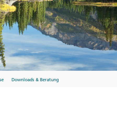
Finnland
Monteneg
ltungen
→
→
→
se
Downloads & Beratung