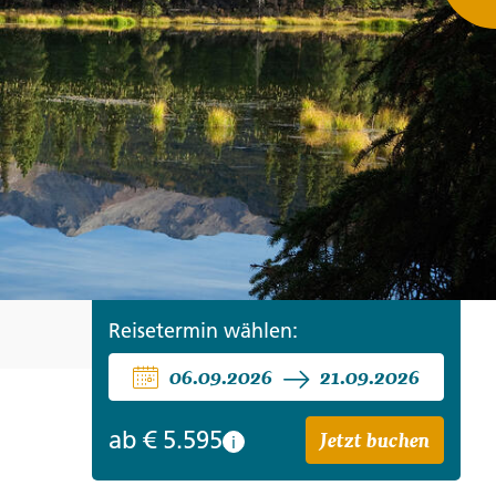
ro
Zypern
Reisefinder öffnen
Beratung
+49 (0) 431 5446-0
Reisefinder öffnen
Beratung
+49 (0) 431 5446-0
Reisefinder öffnen
Beratung
+49 (0) 431 5446-0
Reisetermin wählen:
06.09.2026
21.09.2026
Jetzt buchen
ab
€ 5.595
i