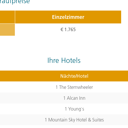
aufpreise
Mit der Fähre geht es durc
Einzelzimmer
landschaftlichen Höhepunk
€ 1.765
Küstengebirges und kleine
Pazifikküste entlang. Mi
Seeottern und den Papage
Kamera. Nicht weit von Wh
Ihre Hotels
Gletscher zum Fotografier
an mehreren Gletscherflüs
Nächte/Hotel
sich am Abend im lebhafte
1 The Sternwheeler
Restaurants von den lokal
1 Alcan Inn
Sie einmal die Kingcrabs!
1 Young`s
Tagesverlauf
ansehen
1 Mountain Sky Hotel & Suites
Stationen:
1. Whittier, Alaska 99693, USA