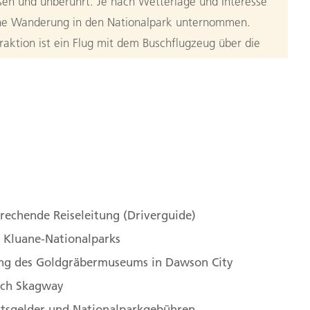
en und unberührt. Je nach Wetterlage und Interesse
ine Wanderung in den Nationalpark unternommen.
raktion ist ein Flug mit dem Buschflugzeug über die
s Parks oder ein Helikopterflug tief hinein in
biet (vor Ort buchbar). 160 km
aines Junction nach Tok
n
am malerischen Ufer des riesigen Kluane-Sees. Ein
Mountain-Besucherzentrum geplant. In den
hen beste Chancen, einige der seltenen
rechende Reiseleitung (Driverguide)
zu Gesicht zu bekommen. Halten Sie Ihre Kamera
 Kluane-Nationalparks
iese eigentlich sehr scheuen Tiere bis hinunter an
ung des Goldgräbermuseums in Dawson City
ahren wir weiter in die USA nach Tok (bei der
ach Skagway
 USA muss das sogenannte I-94 Formular ausgefüllt
ebühr von aktuell 30 USD berechnet, die vor Ort in
ittsgelder und Nationalparkgebühren