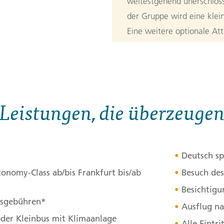
weitestgehend unerschloss
der Gruppe wird eine kle
Eine weitere optionale Att
imposante Gletscherwelt de
absolut menschenleeres Ge
3. Tag:
Von H
3
Leistungen, die überzeuge
Es geht zunächst entlang 
erster Halt ist am Sheep-
umliegenden Bergen beste
Deutsch sp
schneeweißen Dallschafe 
conomy-Class ab/bis Frankfurt bis/ab
Besuch des
bereit, manchmal kommen d
Besichtig
die Straße! Anschließend f
itsgebühren*
Ausflug n
Einreise über Land in die
der Kleinbus mit Klimaanlage
werden und es wird eine G
Alle Eintr