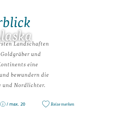
rblick
Alaska
rsten Landschaften
n Goldgräber und
ontinents eine
 und bewundern die
e und Nordlichter.
Reise merken
/
max. 20
i