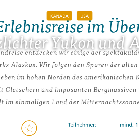
KANADA
USA
Erlebnisreise im Übe
lichter Yukon und 
ndreise entdecken wir einige der spektakulä
ks Alaskas. Wir folgen den Spuren der alte
rleben im hohen Norden des amerikanischen K
it Gletschern und imposanten Bergmassiven
elt im einmaligen Land der Mitternachtssonn
Teilnehmer:
mind. 1