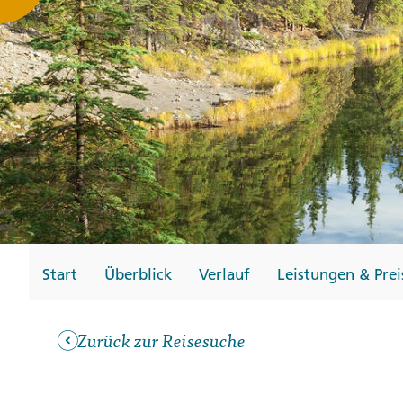
Gutscheine
Messen und Veransta
Notfallteam und
Krisenmanagement
Start
Überblick
Verlauf
Leistungen & Prei
Zurück zur Reisesuche