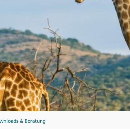
Finnland
Monteneg
ltungen
→
→
→
wnloads & Beratung