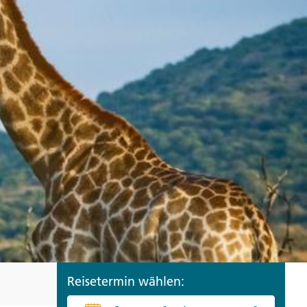
ro
Zypern
Reisefinder öffnen
Beratung
+49 (0) 431 5446-0
Reisefinder öffnen
Beratung
+49 (0) 431 5446-0
Reisefinder öffnen
Beratung
+49 (0) 431 5446-0
Reisetermin wählen: