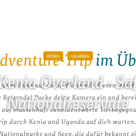
dventure-Trip
im Üb
KENIA
UGANDA
 Kenia Overland - Sa
etzt mit uns auf deine Weise mit diesem ersc
Nationalreservate
ge Reisende! Packe deine Kamera ein und berei
auf massenhaft beneidenswerte Tierbegegnun
rip durch Kenia und Uganda auf dich warten.
ationalparks und Seen, die dafür bekannt s