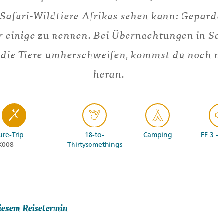
 Safari-Wildtiere Afrikas sehen kann: Gepar
r einige zu nennen. Bei Übernachtungen in S
o die Tiere umherschweifen, kommst du noch n
heran.
re-Trip
18-to-
Camping
FF 3 
X008
Thirtysomethings
iesem Reisetermin