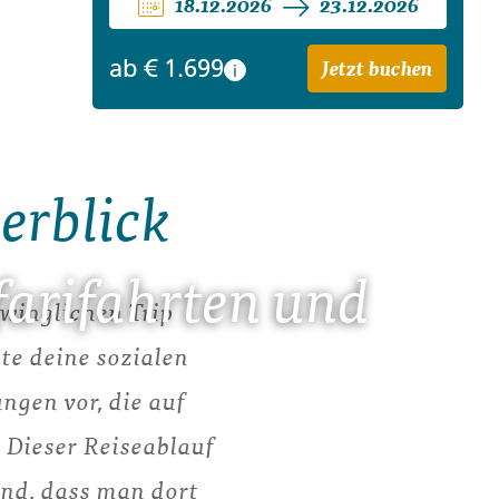
18.12.2026
23.12.2026
Jetzt buchen
ab
€ 1.699
i
erblick
farifahrten und
hwinglichen Trip
te deine sozialen
gen vor, die auf
 Dieser Reiseablauf
ind, dass man dort