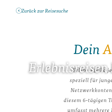
Zurück zur Reisesuche
Dein
A
Erlebnisreisen
Erlebe Afrika j
speziell für jun
Netzwerkkonten 
diesem 6-tägigen T
umfasst mehrere N