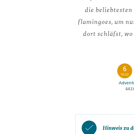
die beliebtesten
flamingoes, um nu
dort schläfst, w
6
TAGE
Adventu
443
Hinweis zu d