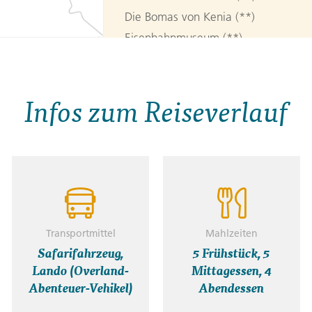
Die Bomas von Kenia (**)
Eisenbahnmuseum (**)
Nationalmuseum (**)
Karen Blixen-Museum (**)
Infos zum Reiseverlauf
2. Tag:
Nairobi / Masa
Reise durch den Großen Afrikanisc
Nationalparks in Afrika. Genieße e
etwas Glück kannst du einige der Big
Transportmittel
Mahlzeiten
Transport:
Nairobi - Masai Mara (6.
Safarifahrzeug,
5 Frühstück, 5
Event:
Safarifahrt in der Masai Mar
Lando (Overland-
Mittagessen, 4
Unterkunft:
Kenia Safari Camp Can
Abenteuer-Vehikel)
Abendessen