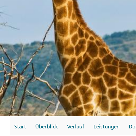
Gutscheine
Messen und Veransta
Notfallteam und
Krisenmanagement
Start
Überblick
Verlauf
Leistungen
Do