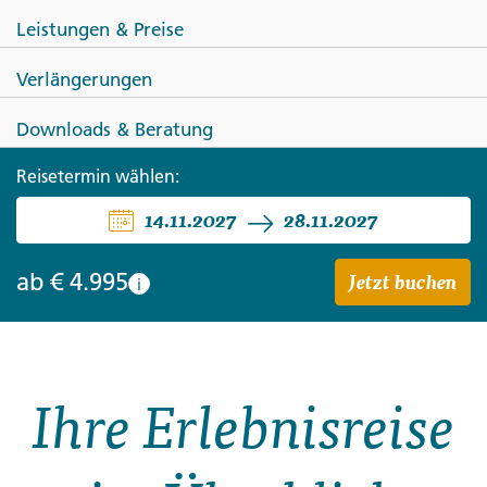
Leistungen & Preise
Verlängerungen
ECUADOR
Downloads & Beratung
Ecuador und Galápagos zum
Reisetermin wählen:
14.11.2027
28.11.2027
Kennenlernen
Jetzt buchen
ab
€ 4.995
i
Ihre Erlebnisreise