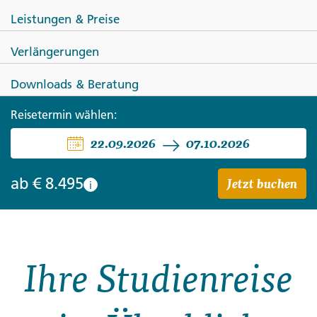
Leistungen & Preise
Verlängerungen
ECUADOR
Downloads & Beratung
Ecuador und Galápagos-
Reisetermin wählen:
Kreuzfahrt ─ ein Land voller
22.09.2026
07.10.2026
Wunder
Jetzt buchen
ab
€ 8.495
i
Ihre Studienreise