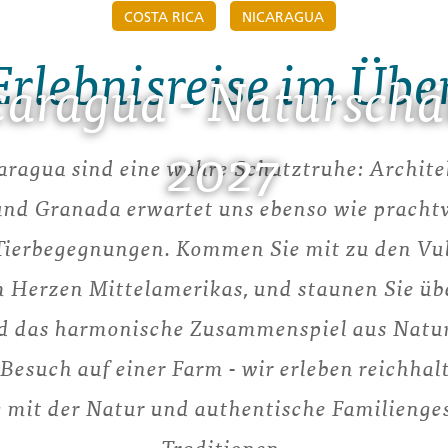
COSTA RICA
NICARAGUA
Erlebnisreise im Übe
caragua - Naturschä
2027
aragua sind eine wahre Schatztruhe: Archite
und Granada erwartet uns ebenso wie prachtv
 Tierbegegnungen. Kommen Sie mit zu den Vul
 Herzen Mittelamerikas, und staunen Sie übe
nd das harmonische Zusammenspiel aus Natur
esuch auf einer Farm - wir erleben reichhalt
 mit der Natur und authentische Familienge
Traditionen.