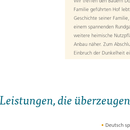
Wir treffen den Bauern Do
Familie geführten Hof lebt
Geschichte seiner Familie
einem spannenden Rundgan
weitere heimische Nutzpf
Anbau näher. Zum Abschlu
Einbruch der Dunkelheit e
faszinierende, nachtaktiv
Tagesverlauf
ansehen
Stationen:
1. Provinz San José, San José, C
Leistungen, die überzeuge
3. Tag:
Von 
3
Vieja
Deutsch sp