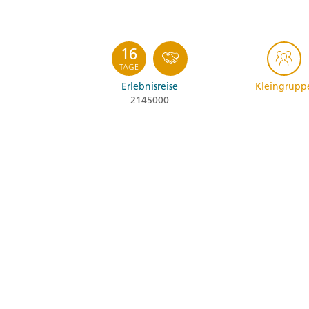
16
TAGE
Erlebnisreise
Kleingrupp
2145000