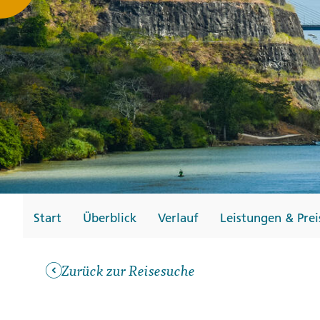
Gutscheine
Messen und Veransta
Notfallteam und
Krisenmanagement
Start
Überblick
Verlauf
Leistungen & Prei
Zurück zur Reisesuche