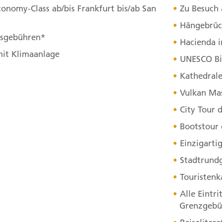
Perspektivwechsel! Über 
conomy-Class ab/bis Frankfurt bis/ab San
Zu Besuch 
Baumkronen nimmt uns unse
Hängebrüc
Ökosystem Nebelwald und 
itsgebühren*
Hacienda i
Fauna. Die Weiterfahrt ge
mit Klimaanlage
UNESCO
Bi
Costa Ricas, Guanacaste, 
Kathedral
Vieja. Den Nachmittag kön
Vulkan Ma
Unterkunft Hacienda Guach
City Tour 
Tagesverlauf
ansehen
Bootstour d
Stationen:
Einzigarti
1. Puntarenas Province, Montev
Stadtrundg
Costa Rica
Touristenk
4. Tag:
Von C
4
Alle Eintr
Grenzgebü
Herzlich willkommen in Ni