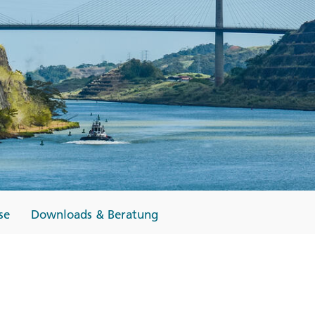
Finnland
Monteneg
ltungen
→
→
→
se
Downloads & Beratung