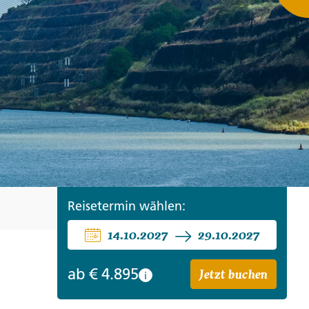
ro
Zypern
Reisefinder öffnen
Beratung
+49 (0) 431 5446-0
Reisefinder öffnen
Beratung
+49 (0) 431 5446-0
Reisefinder öffnen
Beratung
+49 (0) 431 5446-0
Reisetermin wählen:
14.10.2027
29.10.2027
Jetzt buchen
ab
€ 4.895
i