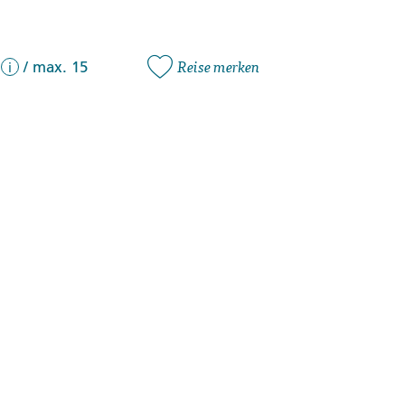
Reise merken
/
max. 15
i