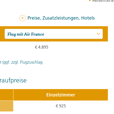
Reiseliter
Empfang. Entlang des ries
und setzen von dort mit e
Preise, Zusatzleistungen, Hotels
scheint das Leben vom Zei
Moyogalpa bekommen wir 
Sesam und Tabak geprägten
Magdalena versuchen wir m
€ 4.895
Petroglyphen zu entschlüs
Ometepes erzählen. 155 k
 (ggf. zzgl. Flugzuschlag
Tagesverlauf
ansehen
Stationen:
aufpreise
1. Rincón de la Vieja, Provinz Al
Einzelzimmer
5. Tag:
Von d
5
€ 925
Mit Blick auf den Nicarag