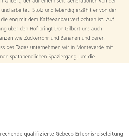
n Gilbert, der auf einem seit Generationen von der
 und arbeitet. Stolz und lebendig erzählt er von der
, die eng mit dem Kaffeeanbau verflochten ist. Auf
g über den Hof bringt Don Gilbert uns auch
lanzen wie Zuckerrohr und Bananen und deren
ss des Tages unternehmen wir in Monteverde mit
inen spätabendlichen Spaziergang, um die
e Tierwelt hautnah zu erleben. 150 km (F)
osta Rica
,
2. Puntarenas Province, Monteverde, Costa Rica
n
Monteverde nach Rincón de la
rechende qualifizierte Gebeco Erlebnisreiseleitung