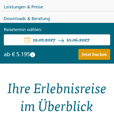
Leistungen & Preise
Downloads & Beratung
CHINA
HONGKONG
Reisetermin wählen:
19.05.2027
10.06.2027
Chinas Vielfalt und das
pulsierende Hongkong
Jetzt buchen
ab
€ 5.195
i
Ihre Erlebnisreise
im Überblick