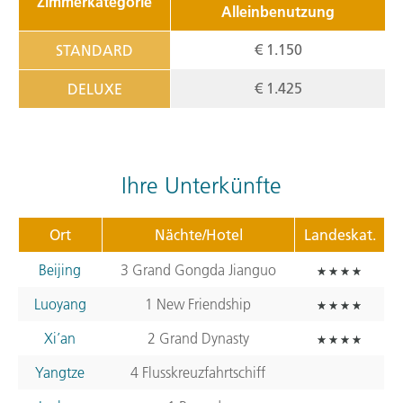
Zimmerkategorie
Alleinbenutzung
€ 1.150
STANDARD
€ 1.425
DELUXE
Ihre Unterkünfte
Ort
Nächte/Hotel
Landeskat.
Beijing
3 Grand Gongda Jianguo
Luoyang
1 New Friendship
Xi’an
2 Grand Dynasty
Yangtze
4 Flusskreuzfahrtschiff