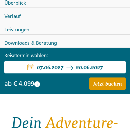
Überblick
USA
Verlauf
Alaska ultimativ aktiv
Leistungen
Downloads & Beratung
Reisetermin wählen:
07.06.2027
20.06.2027
Jetzt buchen
ab
€ 4.099
i
Dein
Adventure-