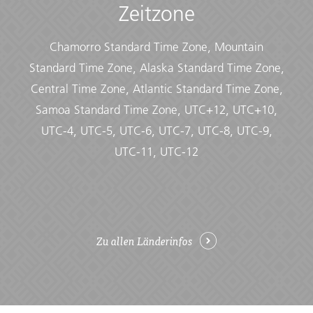
Zeitzone
• Short sleeve t-shirt, light-weight, moisture-wicking
• Sun hat/bandana
• Swimwear
Chamorro Standard Time Zone, Mountain
• Synthetic hiking shirts (long and short sleeved.)
Standard Time Zone, Alaska Standard Time Zone,
• Synthetic Hiking Socks
• Thermal base layer
Central Time Zone, Atlantic Standard Time Zone,
• Warm gloves
Samoa Standard Time Zone, UTC+12, UTC+10,
• Warm hat
UTC-4, UTC-5, UTC-6, UTC-7, UTC-8, UTC-9,
Documents:
UTC-11, UTC-12
• Flight info (required) (Printouts of e-tickets may be
required at the border)
• Insurance info (required) (With photocopies)
• Passport (required) (With photocopies)
• Vouchers and pre-departure information (required)
Zu allen Länderinfos
• Visas or vaccination certificates (With photocopies)
Essentials:
• Toiletries (required) (Shampoo, bodywash, soap, etc.)
• Binoculars (optional)