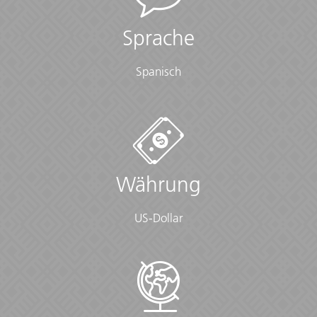
• Travel pillow
• Watch and alarm clock
Sprache
• Waterproof daypack cover
• Windproof rain gear (Rain and Windproof rain gear -
pants and jacket)
Spanisch
• Your own inflatable sleeping pad (or you can use the
one provided)
Clothing:
• A sun shirt with hood
• Camp shoes and sandals
• Comfortable camp clothing
Währung
• Comfortable sleepwear (that layers for temperature
fluctuations)
US-Dollar
• Fleece jacket or warm layer
• Hiking boots/sturdy walking shoes ((gore tex or water
resistant))
• Hiking pants (Convertible/Zip-off and quick dry
recommended)
• Long-sleeved shirts
• Shorts