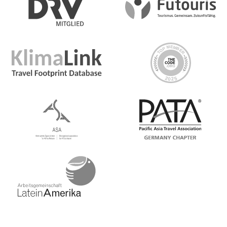
Heute dreht sich alles um Seward. Wie der Tag nach
dem Frühstück verlaufen wird, bleibt Ihnen überlassen.
Der Morgen besteht aus einer herausfordernden
Wanderung auf den Mount Marathon oder Freizeit in
der Stadt, die Sie nach Belieben unternehmen können,
wenn Sie keine Lust auf diese Wanderung haben.
Am Nachmittag haben Sie Zeit zur freien Verfügung,
um in Seward einen Platz zum Mittagessen zu finden,
und können dann optional am Ufer der Innenstadt
spazieren gehen, das Alaska Sealife Center besuchen,
nach im Wasser spielenden Ottern Ausschau halten oder
ein Kajak mieten und die Resurrection Bay erkunden
Day 4 Seward nach Denali-
Nationalpark
Travel to Denali National Park with the group in the
morning. Along the way make a stop to hike the
Talkeetna Lake Trail through lush old-growth forest.