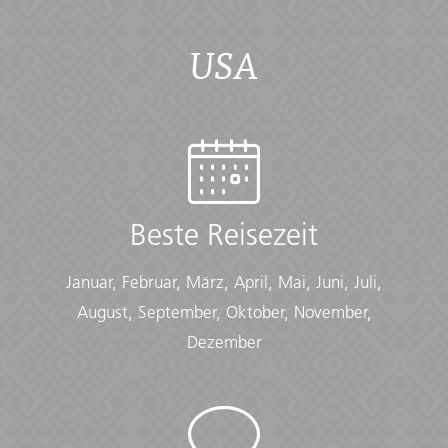
Accommodation
USA
Mitmach-Camping (9 Nächte), Hotel (1 Nacht), Hütten
mit Gemeinschaftsbad (3 Nächte)
Checklist
Camping:
• Bug net/ bug spray
Beste Reisezeit
• Day Pack (with water bladder or refillable bottle)
• Flashlight/torch (Headlamps are ideal)
• Hiking boots/sturdy walking shoes
Januar, Februar, März, April, Mai, Juni, Juli,
• Sleeping bag and liner, 4 season
August, September, Oktober, November,
• Small travel towel
• Socks
Dezember
• Sunglasses
• Sunscreen
• Thermal base layer
• Toiletries (Preferably biodegradable)