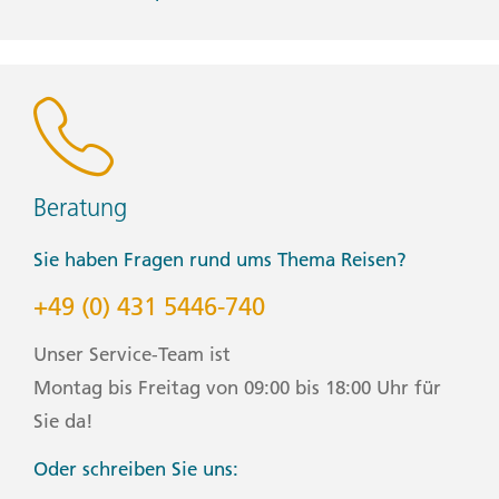
• Outlet adapter
• Personal entertainment (Reading and writing
materials, cards, music player, etc.)
• Reusable water bottle
• Shirts/t-shirts
• Sleepwear
• Small travel towel
• Sunglasses
• Swimwear
Beratung
• Watch and alarm clock
• Waterproof backpack cover
Sie haben Fragen rund ums Thema Reisen?
• Windproof rain jacket
+49 (0) 431 5446-740
Health & Safety:
• Face masks (Clients will be only be required to wear a
Unser Service-Team ist
face mask where it is mandated by local regulations.)
Montag bis Freitag von 09:00 bis 18:00 Uhr für
• Hand sanitizer
• Pen (Please bring your own pen for filling out
Sie da!
documents.)
Oder schreiben Sie uns:
Bitte beachte: We recommend using a backpack for