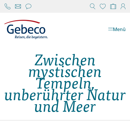
Chat öffnen
Reisekonfi
Mein
Menü
Zwischen
mystischen
Tempeln,
unberührter Natur
und Meer