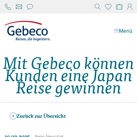
Chat öffnen
Reisekonfi
Mein
Menü
Mit Gebeco können
Kunden eine Japan
Reise gewinnen
Zurück zur Übersicht
10.02.2025
Reise-News
Kiel