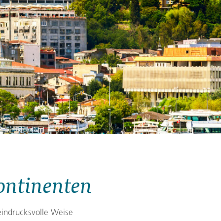
Zypern
Reisefinder öffnen
Beratung
+49 (0) 431 5446-0
Reisefinder öffnen
Beratung
+49 (0) 431 5446-0
Reisefinder öffnen
Beratung
+49 (0) 431 5446-0
Kontinenten
eindrucksvolle Weise