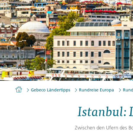
Gutscheine
Messen und Veranstaltu
Notfallteam und
Krisenmanagement
Homepage
Gebeco Ländertipps
Rundreise Europa
Rund
Istanbul: 
Zwischen den Ufern des Bo