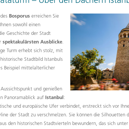
ataturm – Über den Dächern Istan
Bosporus
 des
erreichen Sie
 Ihnen sowohl einen
 die Geschichte der Stadt
spektakulärsten
Ausblicke
er
.
e Turm erhebt sich stolz, mit
historische Stadtbild Istanbuls
 Beispiel mittelalterlicher
 Aussichtspunkt und genießen
Istanbul
en Panoramablick auf
:
tische und europäische Ufer verbindet, erstreckt sich vor Ihn
yline der Stadt zu verschmelzen. Sie können die Silhouetten
us den historischen Stadtvierteln bewundern, das sich unter 