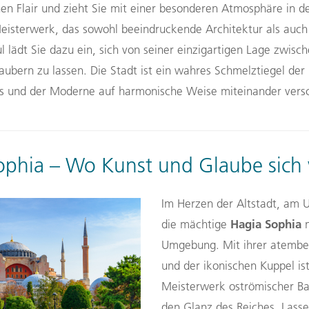
en Flair und zieht Sie mit einer besonderen Atmosphäre in d
eisterwerk, das sowohl beeindruckende Architektur als auch e
bul lädt Sie dazu ein, sich von seiner einzigartigen Lage zwi
bern zu lassen. Die Stadt ist ein wahres Schmelztiegel der 
ers und der Moderne auf harmonische Weise miteinander ver
ophia – Wo Kunst und Glaube sich 
Im Herzen der Altstadt, am 
Hagia Sophia
die mächtige
m
Umgebung. Mit ihrer atembe
und der ikonischen Kuppel is
Meisterwerk oströmischer Ba
den Glanz des Reiches. Lasse