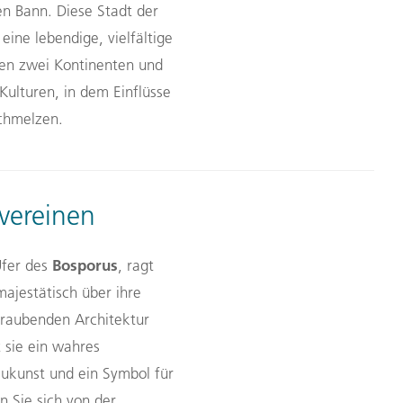
en Bann. Diese Stadt der
ine lebendige, vielfältige
schen zwei Kontinenten und
Kulturen, in dem Einflüsse
schmelzen.
vereinen
Bosporus
Ufer des
, ragt
ajestätisch über ihre
raubenden Architektur
t sie ein wahres
ukunst und ein Symbol für
n Sie sich von der