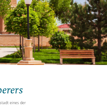
Zypern
Reisefinder öffnen
Beratung
+49 (0) 431 5446-0
Reisefinder öffnen
Beratung
+49 (0) 431 5446-0
Reisefinder öffnen
Beratung
+49 (0) 431 5446-0
berers
stadt eines der