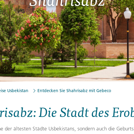
Finnland
Montenegro
ngen
→
→
→
ise Usbekistan
Entdecken Sie Shahrisabz mit Gebeco
isabz: Die Stadt des Ero
ine der ältesten Städte Usbekistans, sondern auch die Geburts