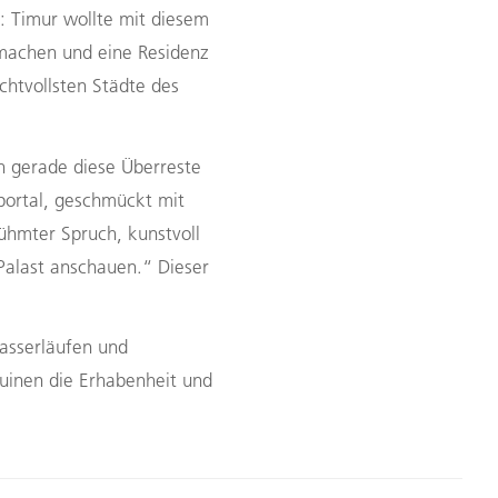
r: Timur wollte mit diesem
 machen und eine Residenz
achtvollsten Städte des
h gerade diese Überreste
tportal, geschmückt mit
rühmter Spruch, kunstvoll
Palast anschauen.“ Dieser
asserläufen und
inen die Erhabenheit und