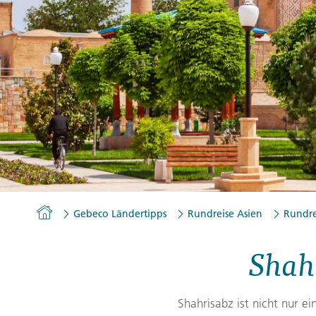
Gutscheine
Messen und Veranstaltu
Notfallteam und
Krisenmanagement
Homepage
Gebeco Ländertipps
Rundreise Asien
Rundre
Shahr
Shahrisabz ist nicht nur e