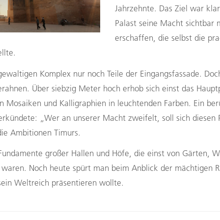
Jahrzehnte. Das Ziel war kla
Palast seine Macht sichtbar
erschaffen, die selbst die pr
llte.
ewaltigen Komplex nur noch Teile der Eingangsfassade. Doc
 erahnen. Über siebzig Meter hoch erhob sich einst das Haup
en Mosaiken und Kalligraphien in leuchtenden Farben. Ein be
rkündete: „Wer an unserer Macht zweifelt, soll sich diesen 
 die Ambitionen Timurs.
undamente großer Hallen und Höfe, die einst von Gärten, W
aren. Noch heute spürt man beim Anblick der mächtigen Ru
ein Weltreich präsentieren wollte.