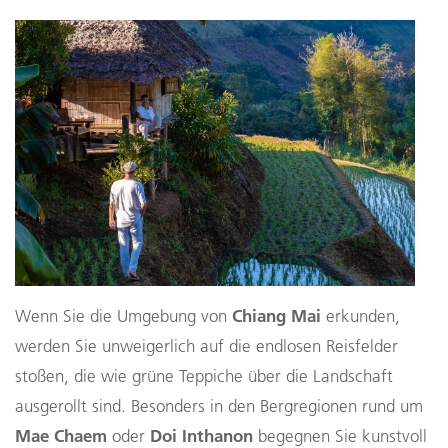
Chiang Mai
Wenn Sie die Umgebung von
erkunden,
werden Sie unweigerlich auf die endlosen Reisfelder
stoßen, die wie grüne Teppiche über die Landschaft
ausgerollt sind. Besonders in den Bergregionen rund um
Mae Chaem
Doi Inthanon
oder
begegnen Sie kunstvoll