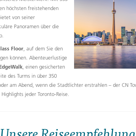
en höchsten freistehenden
etet von seiner
kuläre Panoramen über die
o.
lass Floor
, auf dem Sie den
wagen können. Abenteuerlustige
EdgeWalk
, einen gesicherten
te des Turms in über 350
der am Abend, wenn die Stadtlichter erstrahlen – der CN Tow
 Highlights jeder Toronto-Reise.
Unsere Reiseempfehlung