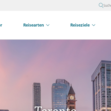
Such
er
Reisearten
Reiseziele
Untermenü Reisearten überspringen
Untermenü Reiseziel
isearten
Europa
Rund um Ihre Reise
Über Gebeco
dienreisen
Bestpreis Reisen
Albanien
Gebeco – FAQ
Unternehmensphilosophie
Georgien
n über
Armenien
Verlängern Sie Ihre Reise
Gebeco auf einen Blick
Griechenland
ebnisreisen
Themenjahr 2025
Aserbaidschan
Reiseunterlagen
Auszeichnungen und Mitgliedschaften
Großbritanni
ingruppenreisen
Themenjahr 2026
Baltikum
Versicherungen
Irland
ivreisen
Privatreisen
Belgien
Visa-Service
Island
Bosnien und Herzegowina
Italien
Bulgarien
Kosovo
beco
→
Beratung
+49
Toronto
Dänemark
Kroatien
Frankreich
Malta