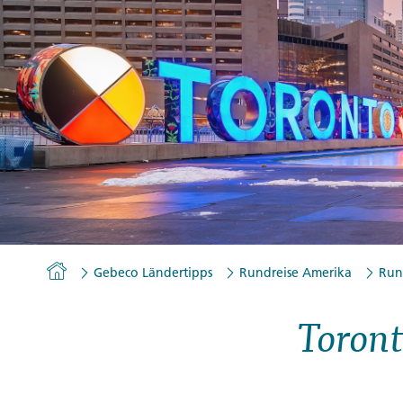
Gutscheine
Messen und Veranstaltu
Notfallteam und
Krisenmanagement
Homepage
Gebeco Ländertipps
Rundreise Amerika
Run
Toront