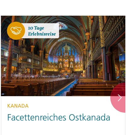
10 Tage
Erlebnisreise
KANADA
Facettenreiches Ostkanada