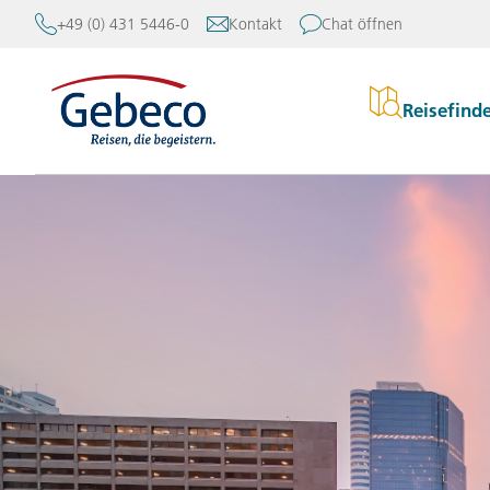
+49 (0) 431 5446-0
Kontakt
Chat öffnen
Reisefind
Re
Europa
Kataloge
Über Gebeco
Afrika und Orient
Rund um Ihre Reise
Gebeco erleben
Stu
Asien
Anreise
Erfahrung und Meinunge
Gebeco
Erl
Amerika
Mein Gebeco
Reiseleitung
Kle
Australien und Pazifik
Kontakt
Blog
Akt
Newsletter
Nachhaltigkeit
Reisebüro-Finder
Mehr Flexibilität mit Ge
Reiseforum
Karriere