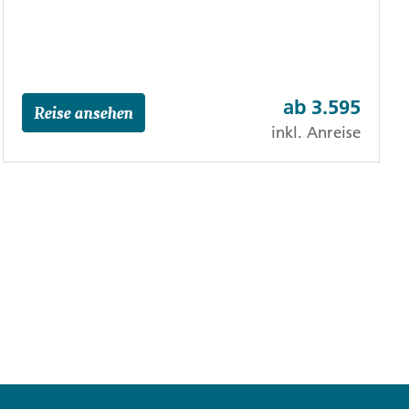
ab
3.595
Reise ansehen
inkl. Anreise