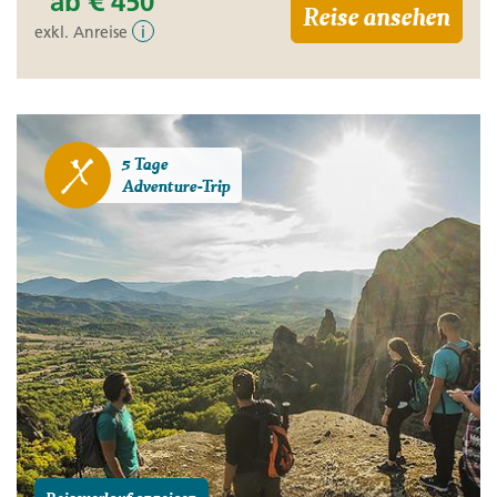
ab
€ 450
Reise ansehen
exkl. Anreise
i
5 Tage
Adventure-Trip