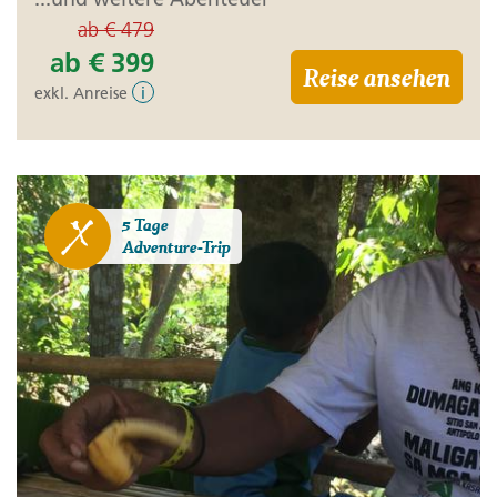
ab
€ 479
ab
€ 399
Reise ansehen
exkl. Anreise
i
5 Tage
Adventure-Trip