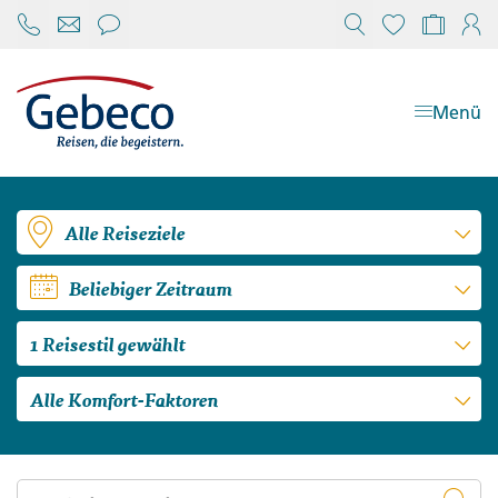
Chat öffnen
Reisekonfi
Mein
Menü
Alle Reiseziele
Beliebiger Zeitraum
1 Reisestil gewählt
Alle Komfort-Faktoren