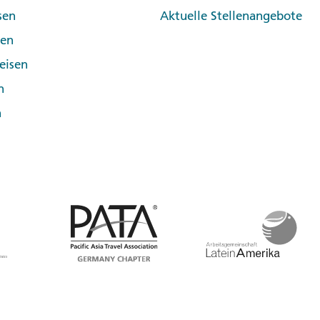
sen
Aktuelle Stellenangebote
pen
eisen
n
n