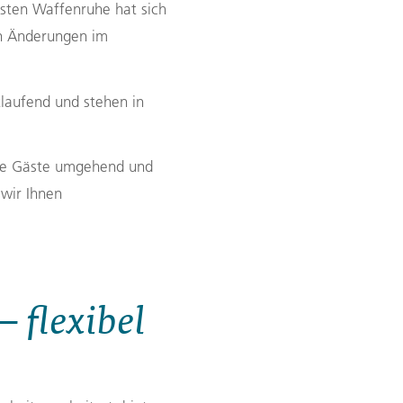
sten Waffenruhe hat sich
Zypern
gen Änderungen im
Reisefinder öffnen
Beratung
+49 (0) 431 5446-0
Reisefinder öffnen
Beratung
+49 (0) 431 5446-0
tlaufend und stehen in
Reisefinder öffnen
Beratung
+49 (0) 431 5446-0
ene Gäste umgehend und
 wir Ihnen
flexibel