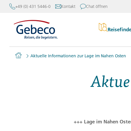
+49 (0) 431 5446-0
Kontakt
Chat öffnen
Reisefind
Re
Europa
Kataloge
Über Gebeco
Homepage
Aktuelle Informationen zur Lage im Nahen Osten
Afrika und Orient
Rund um Ihre Reise
Gebeco erleben
Stu
Asien
Anreise
Erfahrung und Meinunge
Aktue
Gebeco
Erl
Amerika
Mein Gebeco
Reiseleitung
Kle
Australien und Pazifik
Kontakt
Blog
Akt
Newsletter
Nachhaltigkeit
Reisebüro-Finder
Mehr Flexibilität mit Ge
+++ Lage im Nahen Oste
Reiseforum
Karriere