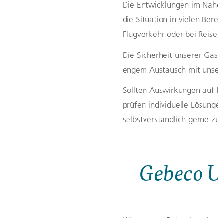
Gutscheine
Die Entwicklungen im Nahe
die Situation in vielen Be
Messen und Veranstaltu
Flugverkehr oder bei Rei
Notfallteam und
Krisenmanagement
Die Sicherheit unserer Gäs
engem Austausch mit unser
Sollten Auswirkungen auf 
prüfen individuelle Lösun
selbstverständlich gerne z
Gebeco 