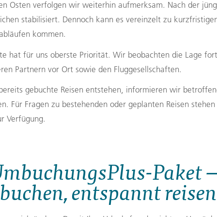
n Osten verfolgen wir weiterhin aufmerksam. Nach der jüng
Finnland
Montenegro
reichen stabilisiert. Dennoch kann es vereinzelt zu kurzfristi
ngen
→
seabläufen kommen.
→
te hat für uns oberste Priorität. Wir beobachten die Lage for
en Partnern vor Ort sowie den Fluggesellschaften.
→
bereits gebuchte Reisen entstehen, informieren wir betroff
gen. Für Fragen zu bestehenden oder geplanten Reisen stehen
ur Verfügung.
UmbuchungsPlus-Paket — 
buchen, entspannt reisen