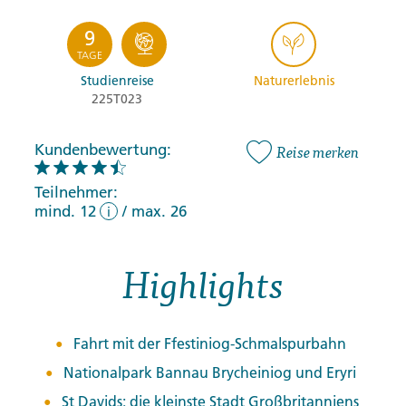
9
TAGE
Studienreise
Naturerlebnis
225T023
Kundenbewertung:
Reise merken
Teilnehmer:
mind. 12
/
max. 26
i
Highlights
Fahrt mit der Ffestiniog-Schmalspurbahn
Nationalpark Bannau Brycheiniog und Eryri
St Davids: die kleinste Stadt Großbritanniens