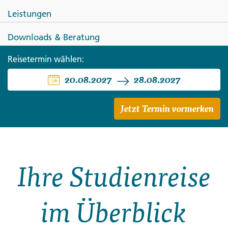
Leistungen
Downloads & Beratung
VEREINIGTES KÖNIGREICH
Reisetermin wählen:
20.08.2027
28.08.2027
Wales ─ das unbekannte Land
des roten Drachen
Jetzt Termin vormerken
Ihre Studienreise
im Überblick