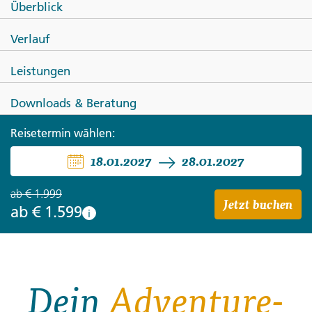
Überblick
Südamerika -La Paz, Santiago &
Verlauf
Uyuni-Salzpfanne
Leistungen
Downloads & Beratung
Reisetermin wählen:
18.01.2027
28.01.2027
ab
€ 1.999
Jetzt buchen
ab
€ 1.599
i
Dein
Adventure-