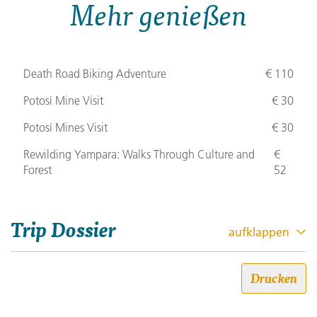
Mehr genießen
Death Road Biking Adventure
€ 110
Potosí Mine Visit
€ 30
Potosí Mines Visit
€ 30
Rewilding Yampara: Walks Through Culture and
€
Forest
52
Trip Dossier
aufklappen
Südamerika – La Paz, Santiago
Drucken
& Uyuni-Salzpfanne