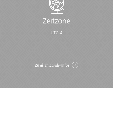
Essentials:
• Toiletries (required) (Shampoo, bodywash, soap, etc.)
Zeitzone
• Binoculars (optional)
• Camera (With extra memory cards and batteries)
• Cash, credit and debit cards
UTC-4
• Day pack (Used for daily excursions or short
overnights)
• Ear plugs
• First-aid kit (should contain lip balm with sunscreen,
sunscreen, whistle, Aspirin, Ibuprofen, bandaids/plasters,
tape, anti-histamines, antibacterial gel/wipes, antiseptic
Zu allen Länderinfos
cream, Imodium or similar tablets for mild cases of
diarrhea, rehydration powder, water purification tablets
or drops, insect repellent, sewing kit, extra prescription
drugs you may be taking)
• Flashlight/torch (Headlamps are ideal)
• Fleece top/sweater
• Footwear
• Hat