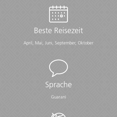
Hotels/Pensionen (8 N), von G Adventures unterstützte
Lodge / einfache Hotels (2 N, Mehrbettzimmer)
Checklist
Beste Reisezeit
Cold Weather:
• Long-sleeved shirts or sweater
April, Mai, Juni, September, Oktober
• Scarf
• Warm gloves
• Warm hat
• Warm layers
• Warm waterproof jacket
Documents:
Sprache
• Flight info (required) (Printouts of e-tickets may be
required at the border)
Guaraní
• Insurance info (required) (With photocopies)
• Passport (required) (With photocopies)
• Vouchers and pre-departure information (required)
• Visas or vaccination certificates (With photocopies)