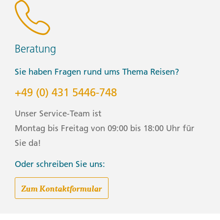
• Pen (Please bring your own pen for filling out
documents.)
Light Hiking:
Beratung
• Hiking boots/sturdy walking shoes
• Hiking pants (Convertible/Zip-off and quick dry
Sie haben Fragen rund ums Thema Reisen?
recommended)
• Walking poles
+49 (0) 431 5446-748
Warm Weather:
Unser Service-Team ist
• Sandals/flip-flops
• Shorts/skirts (Longer shorts/skirts are recommended)
Montag bis Freitag von 09:00 bis 18:00 Uhr für
• Sturdy water shoes/sandals
Sie da!
• Sun hat/bandana
• Swimwear
Oder schreiben Sie uns:
Group Size Notes
Zum Kontaktformular
Max. 16, im Schnitt 12