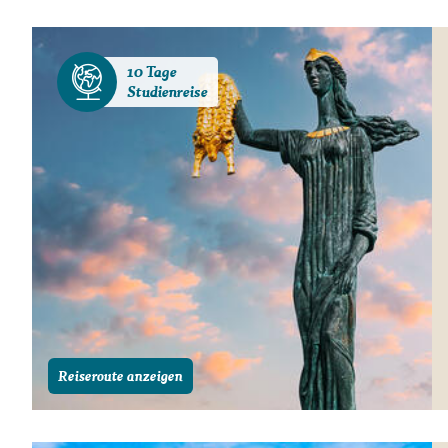
Gutscheine
Messen und Veransta
10 Tage
Notfallteam und
Studienreise
Krisenmanagement
Reiseroute anzeigen