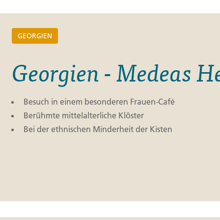
Finnland
Monteneg
ltungen
→
GEORGIEN
→
Georgien - Medeas H
→
Besuch in einem besonderen Frauen-Café
Berühmte mittelalterliche Klöster
Bei der ethnischen Minderheit der Kisten