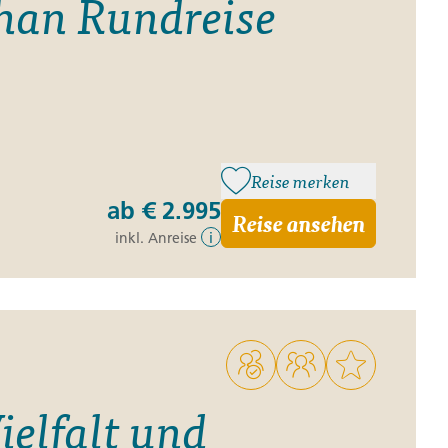
than Rundreise
Reise merken
ab
€ 2.995
Reise ansehen
inkl. Anreise
i
ielfalt und