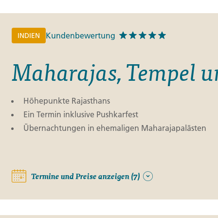
Finnland
Monteneg
ltungen
→
Kundenbewertung
INDIEN
→
Maharajas, Tempel u
→
Höhepunkte Rajasthans
Ein Termin inklusive Pushkarfest
Übernachtungen in ehemaligen Maharajapalästen
Termine und Preise anzeigen (7)