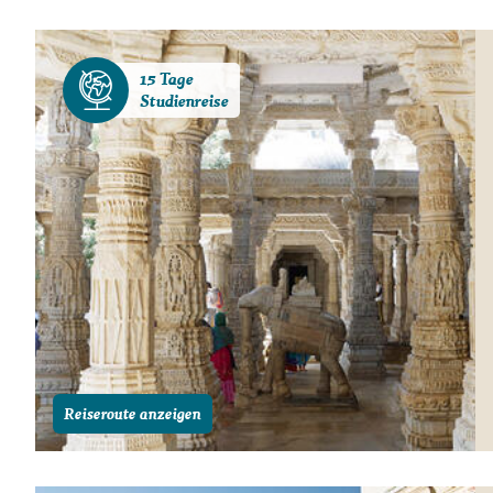
Gutscheine
Messen und Veransta
15 Tage
Notfallteam und
Studienreise
Krisenmanagement
Reiseroute anzeigen