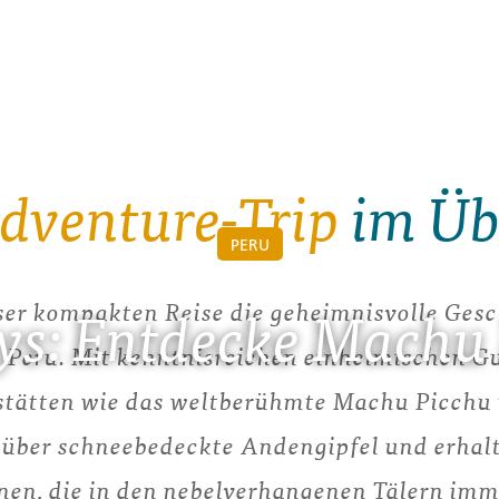
dventure-Trip
im Üb
PERU
eser kompakten Reise die geheimnisvolle Gesc
ys: Entdecke Machu
 Peru. Mit kenntnisreichen einheimischen G
ätten wie das weltberühmte Machu Picchu u
 über schneebedeckte Andengipfel und erhalt
onen, die in den nebelverhangenen Tälern imm