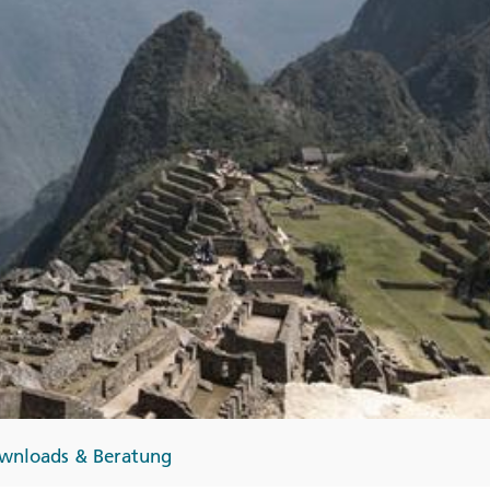
Finnland
Monteneg
ltungen
→
→
→
wnloads & Beratung