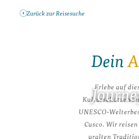
Zurück zur Reisesuche
Dein
A
Erlebe auf di
Journe
Kulturschätze von
UNESCO-Welterbest
Cusco. Wir reisen
uralten Traditi