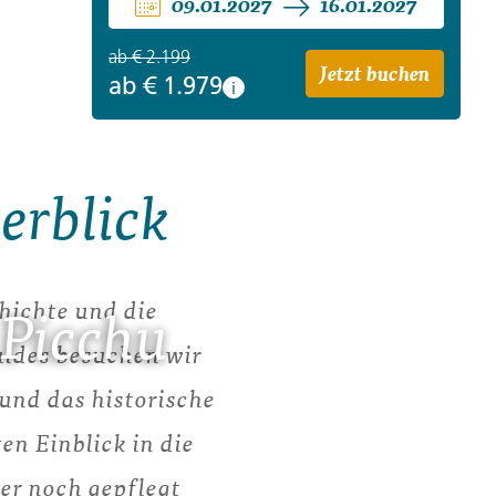
09.01.2027
16.01.2027
ab
€ 2.199
Jetzt buchen
ab
€ 1.979
i
erblick
hichte und die
 Picchu
uides besuchen wir
nd das historische
en Einblick in die
er noch gepflegt