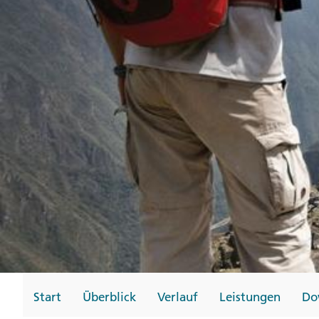
Gutscheine
Messen und Veransta
Notfallteam und
Krisenmanagement
Start
Überblick
Verlauf
Leistungen
Do