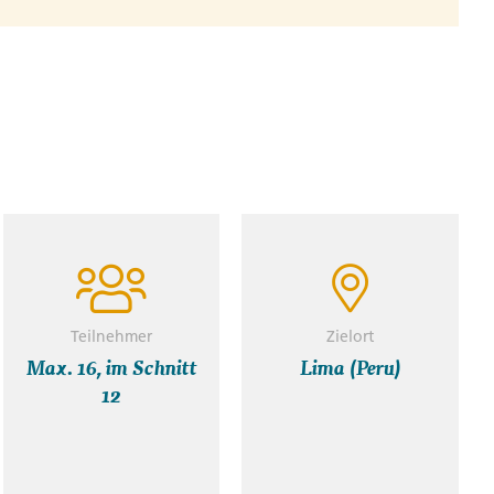
ba
the capital of the Inca empire, then drive to
Valley. Explore the terraced salt pans of Maras,
ion since pre-Inca times, and tour the Inca site of
ultural laboratory where priests would test soils
f local specialities, prepared by chefs in this region
Teilnehmer
Zielort
Max. 16, im Schnitt
Lima (Peru)
12
uinen von Moray
lzpfannen von Las Salineras
bendessen