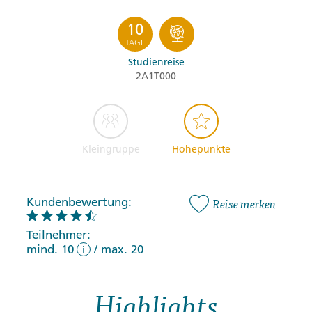
10
TAGE
Studienreise
2A1T000
Kleingruppe
Höhepunkte
Kundenbewertung:
Reise merken
Teilnehmer:
mind. 10
/
max. 20
i
Highlights