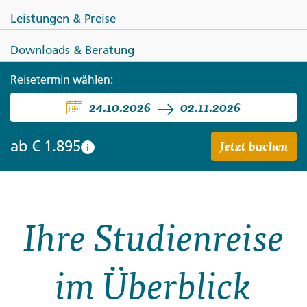
Leistungen & Preise
Downloads & Beratung
ALBANIEN
NORDMAZEDONIEN
Reisetermin wählen:
24.10.2026
02.11.2026
Der Reiz des unbekannten
Albaniens
Jetzt buchen
ab
€ 1.895
i
Ihre Studienreise
im Überblick