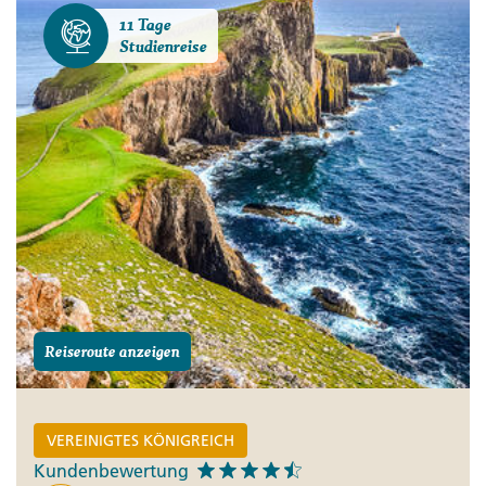
11 Tage
Studienreise
Reiseroute anzeigen
VEREINIGTES KÖNIGREICH
Kundenbewertung