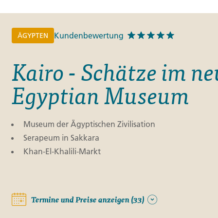
Finnland
Monteneg
ltungen
→
Kundenbewertung
ÄGYPTEN
→
Kairo - Schätze im n
→
Egyptian Museum
Museum der Ägyptischen Zivilisation
Serapeum in Sakkara
Khan-El-Khalili-Markt
Termine und Preise anzeigen (33)