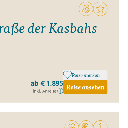
traße der Kasbahs
Reise merken
ab
€ 1.895
Reise ansehen
inkl. Anreise
i