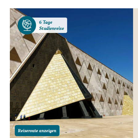
Gutscheine
Messen und Veransta
6 Tage
Notfallteam und
Studienreise
Krisenmanagement
Reiseroute anzeigen