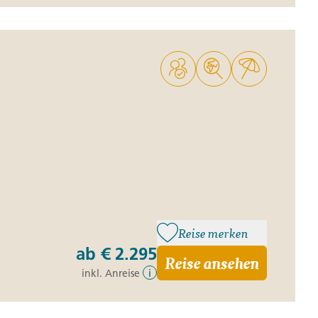
Reise merken
ab
€ 2.295
Reise ansehen
inkl. Anreise
i