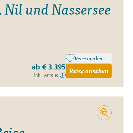
 Nil und Nassersee
Reise merken
ab
€ 3.395
Reise ansehen
inkl. Anreise
i
Reise