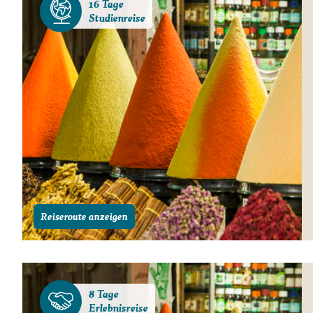
16 Tage
Studienreise
Reiseroute anzeigen
8 Tage
Erlebnisreise