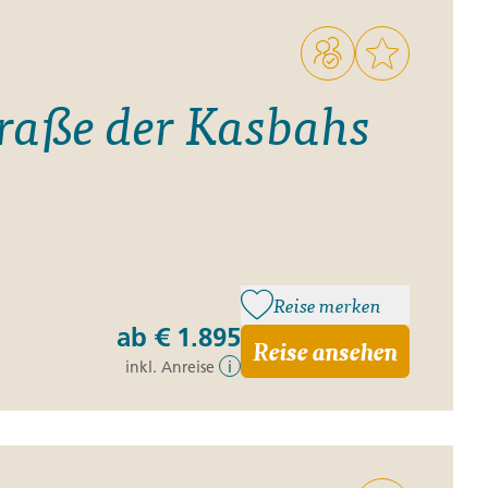
traße der Kasbahs
Reise merken
ab
€ 1.895
Reise ansehen
inkl. Anreise
i