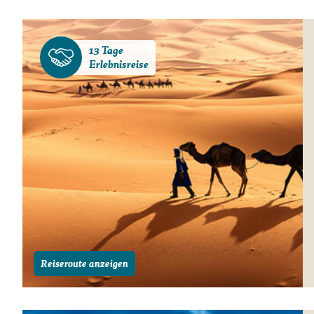
Gutscheine
Messen und Veransta
13 Tage
Notfallteam und
Erlebnisreise
Krisenmanagement
Reiseroute anzeigen