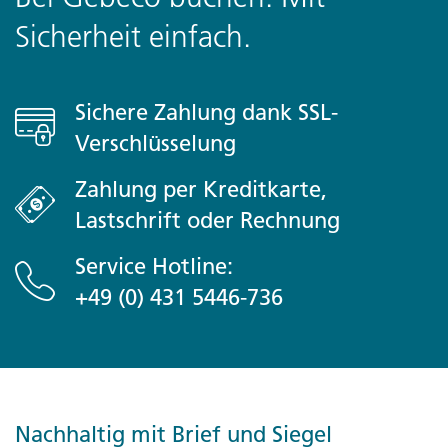
at the airport
Sicherheit einfach.
Meals Included
9 Frühstück, 4 Mittagessen, 2 Abendessen
Sichere Zahlung dank SSL-
Verschlüsselung
Minimum Age
Zahlung per Kreditkarte,
Um ohne Begleitperson mit G Adventures zu reisen,
Lastschrift oder Rechnung
musst du mindestens 18 Jahre alt sein. Das Mindestalter
für Kinder in Begleitung eines Erziehungsberechtigten
(über 21) beträgt 12 Jahre
Service Hotline:
+49 (0) 431 5446-736
Itinerary
Day 1 Ho-Chi-Minh-Stadt
Ankunft zu jeder Zeit möglich
Nachhaltig mit Brief und Siegel