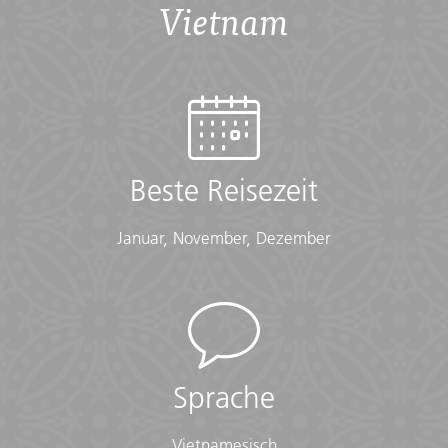
Vietnam
Übersicht
Introduction
Auf diesem perfekten Trip für aktive Abenteurer kannst
du durch Vietnams beste Landschaften wandern, radeln
und paddeln. Erlebe das unverfälschte Vietnam, wenn
Beste Reisezeit
du dein Kajak zwischen den Kalkfels-Türmen in der
Halong-Bucht hindurch steuerst, durch die Mai-Chau-
Januar, November, Dezember
Region wanderst und durch kleine Städte radelst. Wenn
du nicht paddelst oder strampelst, besichtigst du die
kulturellen Highlights des Landes, wie die Tunnel von Cu
Chi und die Kaisergruft, oder übernachtest bei einer
einheimischen Gastfamilie. Egal ob auf dem Rad oder zu
Fuß, auf dieser Reise erlebst du Vietnams faszinierende
Kultur hautnah
Sprache
Meal Budget
Vietnamesisch