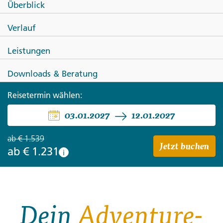
Überblick
Vietnam - Wandern, Fahrrad
Verlauf
und Kajak
Leistungen
Downloads & Beratung
Reisetermin wählen:
03.01.2027
12.01.2027
ab
€ 1.539
Jetzt buchen
ab
€ 1.231
i
Dein
Adventure-