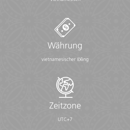
Plane USD85-110 für nicht inbegriffene Mahlzeiten ein
Start / Finish
Ho Chi Minh City nach Hanoi
Währung
Group Size Notes
Max. 15, im Schnitt 10
vietnamesischer Đồng
Checklist
Conservative Dress:
• Modest clothing that covers knees and shoulders
(Long pants, long skirts, shirts that cover shoulders)
• Shawl or scarf (for temple visits)
Zeitzone
Documents:
UTC+7
• Flight info (required) (Printouts of e-tickets may be
required at the border)