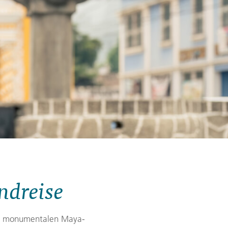
Zypern
Reisefinder öffnen
Beratung
+49 (0) 431 5446-0
Reisefinder öffnen
Beratung
+49 (0) 431 5446-0
Reisefinder öffnen
Beratung
+49 (0) 431 5446-0
ndreise
Die monumentalen Maya-