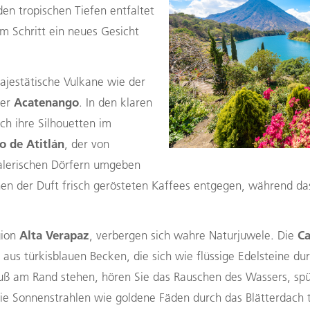
n tropischen Tiefen entfaltet
em Schritt ein neues Gesicht
jestätische Vulkane wie der
Acatenango
der
. In den klaren
ch ihre Silhouetten im
o de Atitlán
, der von
lerischen Dörfern umgeben
hnen der Duft frisch gerösteten Kaffees entgegen, während d
Alta Verapaz
Ca
gion
, verbergen sich wahre Naturjuwele. Die
aus türkisblauen Becken, die sich wie flüssige Edelsteine d
uß am Rand stehen, hören Sie das Rauschen des Wassers, sp
ie Sonnenstrahlen wie goldene Fäden durch das Blätterdach 