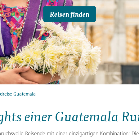
Finnland
Montenegro
Reisen finden
ngen
→
→
→
dreise Guatemala
ghts einer Guatemala Ru
ruchsvolle Reisende mit einer einzigartigen Kombination: 