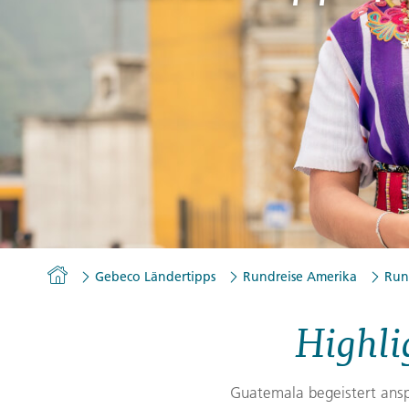
Gutscheine
Messen und Veranstaltu
Notfallteam und
Krisenmanagement
Homepage
Gebeco Ländertipps
Rundreise Amerika
Run
Highli
Guatemala begeistert ansp