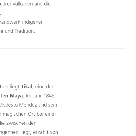
 drei Vulkanen und die
.
thandwerk indigener
 und Tradition.
Tikal
ion liegt
, eine der
lten Maya
. Im Jahr 1848
Modesto Méndez und sein
n magischen Ort bei einer
 die zwischen den
genheit liegt, erzählt von