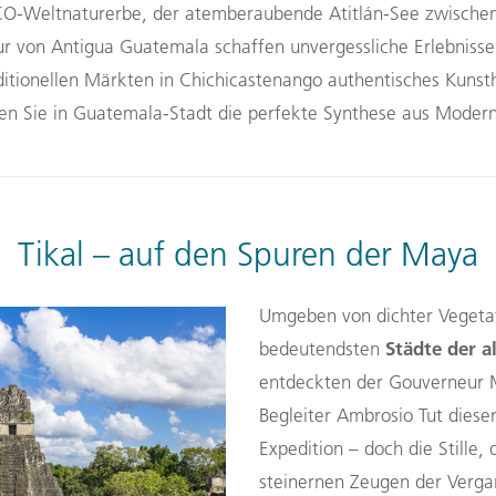
CO-Weltnaturerbe, der atemberaubende Atitlán-See zwischen
tur von Antigua Guatemala schaffen unvergessliche Erlebnisse
ditionellen Märkten in Chichicastenango authentisches Kuns
n Sie in Guatemala-Stadt die perfekte Synthese aus Moderne
Tikal – auf den Spuren der Maya
Umgeben von dichter Vegetat
Städte der a
bedeutendsten
entdeckten der Gouverneur 
Begleiter Ambrosio Tut diese
Expedition – doch die Stille,
steinernen Zeugen der Vergan